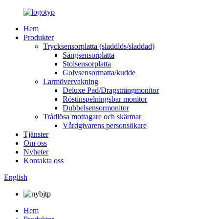
Hem
Produkter
Trycksensorplatta (sladdlös/sladdad)
Sängsensorplatta
Stolsensorplatta
Golvsensormatta/kudde
Larmövervakning
Deluxe Pad/Dragsträngmonitor
Röstinspelningsbar monitor
Dubbelsensormonitor
Trådlösa mottagare och skärmar
Vårdgivarens personsökare
Tjänster
Om oss
Nyheter
Kontakta oss
English
Hem