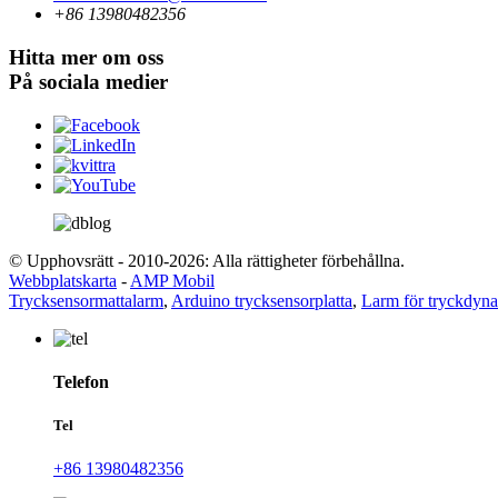
+86 13980482356
Hitta mer om oss
På sociala medier
© Upphovsrätt - 2010-2026: Alla rättigheter förbehållna.
Webbplatskarta
-
AMP Mobil
Trycksensormattalarm
,
Arduino trycksensorplatta
,
Larm för tryckdyna
Telefon
Tel
+86 13980482356