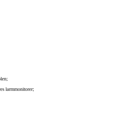
olen;
ares larmmonitorer;