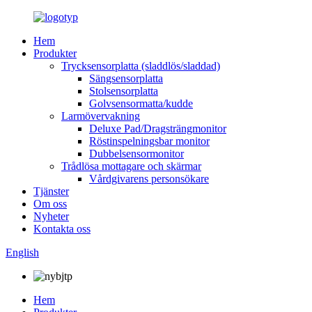
Hem
Produkter
Trycksensorplatta (sladdlös/sladdad)
Sängsensorplatta
Stolsensorplatta
Golvsensormatta/kudde
Larmövervakning
Deluxe Pad/Dragsträngmonitor
Röstinspelningsbar monitor
Dubbelsensormonitor
Trådlösa mottagare och skärmar
Vårdgivarens personsökare
Tjänster
Om oss
Nyheter
Kontakta oss
English
Hem