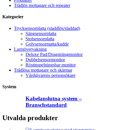
Produkter
Trådlös mottagare och repeater
Kategorier
Trycksensorplatta (sladdlös/sladdad)
Sängsensorplatta
Stolsensorplatta
Golvsensormatta/kudde
Larmövervakning
Deluxe Pad/Dragsträngmonitor
Dubbelsensormonitor
Röstinspelningsbar monitor
Trådlösa mottagare och skärmar
Vårdgivarens personsökare
System
Kabelanslutna system –
Branschstandard
Utvalda produkter