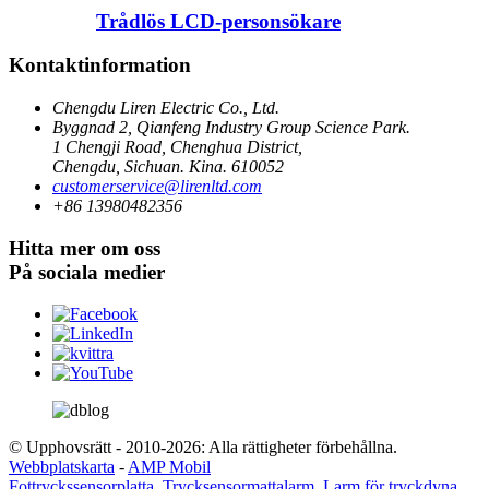
Trådlös LCD-personsökare
Kontaktinformation
Chengdu Liren Electric Co., Ltd.
Byggnad 2, Qianfeng Industry Group Science Park.
1 Chengji Road, Chenghua District,
Chengdu, Sichuan. Kina. 610052
customerservice@lirenltd.com
+86 13980482356
Hitta mer om oss
På sociala medier
© Upphovsrätt - 2010-2026: Alla rättigheter förbehållna.
Webbplatskarta
-
AMP Mobil
Fottryckssensorplatta
,
Trycksensormattalarm
,
Larm för tryckdyna
,