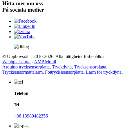
Hitta mer om oss
På sociala medier
© Upphovsrätt - 2010-2026: Alla rättigheter förbehållna.
Webbplatskarta
-
AMP Mobil
Arduino trycksensorplatta
,
Tryckdyna
,
Trycksensorplatta
,
Trycksensormattalarm
,
Fottryckssensorplatta
,
Larm för tryckdyna
,
Telefon
Tel
+86 13980482356