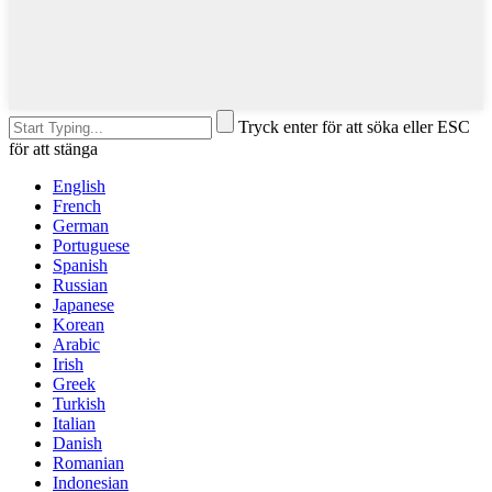
Tryck enter för att söka eller ESC
för att stänga
English
French
German
Portuguese
Spanish
Russian
Japanese
Korean
Arabic
Irish
Greek
Turkish
Italian
Danish
Romanian
Indonesian