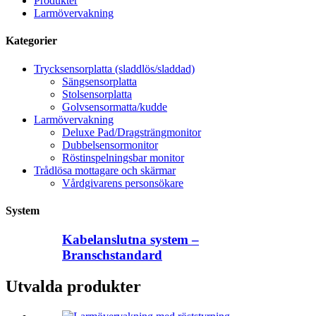
Produkter
Larmövervakning
Kategorier
Trycksensorplatta (sladdlös/sladdad)
Sängsensorplatta
Stolsensorplatta
Golvsensormatta/kudde
Larmövervakning
Deluxe Pad/Dragsträngmonitor
Dubbelsensormonitor
Röstinspelningsbar monitor
Trådlösa mottagare och skärmar
Vårdgivarens personsökare
System
Kabelanslutna system –
Branschstandard
Utvalda produkter