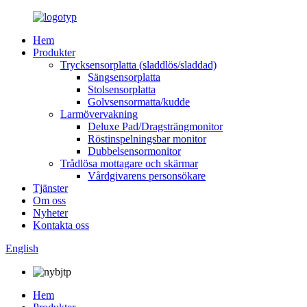
Hem
Produkter
Trycksensorplatta (sladdlös/sladdad)
Sängsensorplatta
Stolsensorplatta
Golvsensormatta/kudde
Larmövervakning
Deluxe Pad/Dragsträngmonitor
Röstinspelningsbar monitor
Dubbelsensormonitor
Trådlösa mottagare och skärmar
Vårdgivarens personsökare
Tjänster
Om oss
Nyheter
Kontakta oss
English
Hem