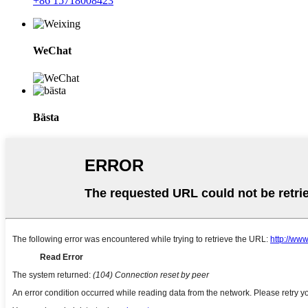
+86 15718008423
WeChat
Bästa