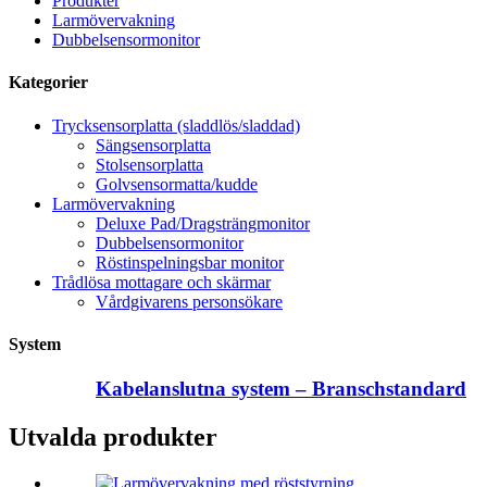
Produkter
Larmövervakning
Dubbelsensormonitor
Kategorier
Trycksensorplatta (sladdlös/sladdad)
Sängsensorplatta
Stolsensorplatta
Golvsensormatta/kudde
Larmövervakning
Deluxe Pad/Dragsträngmonitor
Dubbelsensormonitor
Röstinspelningsbar monitor
Trådlösa mottagare och skärmar
Vårdgivarens personsökare
System
Kabelanslutna system – Branschstandard
Utvalda produkter