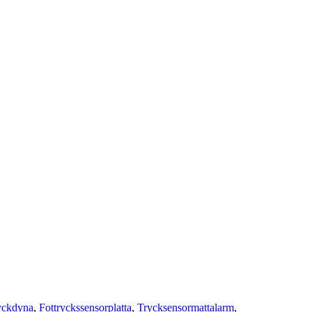
ryckdyna
,
Fottryckssensorplatta
,
Trycksensormattalarm
,