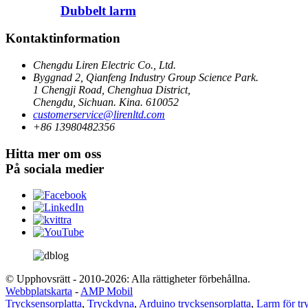
Dubbelt larm
Kontaktinformation
Chengdu Liren Electric Co., Ltd.
Byggnad 2, Qianfeng Industry Group Science Park.
1 Chengji Road, Chenghua District,
Chengdu, Sichuan. Kina. 610052
customerservice@lirenltd.com
+86 13980482356
Hitta mer om oss
På sociala medier
© Upphovsrätt - 2010-2026: Alla rättigheter förbehållna.
Webbplatskarta
-
AMP Mobil
Trycksensorplatta
,
Tryckdyna
,
Arduino trycksensorplatta
,
Larm för t