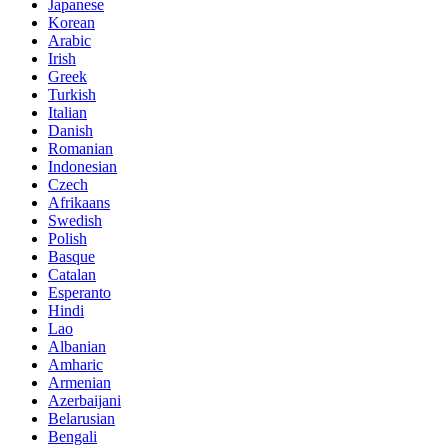
Japanese
Korean
Arabic
Irish
Greek
Turkish
Italian
Danish
Romanian
Indonesian
Czech
Afrikaans
Swedish
Polish
Basque
Catalan
Esperanto
Hindi
Lao
Albanian
Amharic
Armenian
Azerbaijani
Belarusian
Bengali