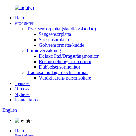
Hem
Produkter
Trycksensorplatta (sladdlös/sladdad)
Sängsensorplatta
Stolsensorplatta
Golvsensormatta/kudde
Larmövervakning
Deluxe Pad/Dragsträngmonitor
Röstinspelningsbar monitor
Dubbelsensormonitor
Trådlösa mottagare och skärmar
Vårdgivarens personsökare
Tjänster
Om oss
Nyheter
Kontakta oss
English
Hem