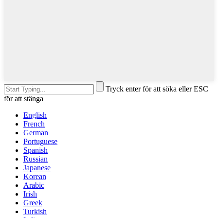
Tryck enter för att söka eller ESC
för att stänga
English
French
German
Portuguese
Spanish
Russian
Japanese
Korean
Arabic
Irish
Greek
Turkish