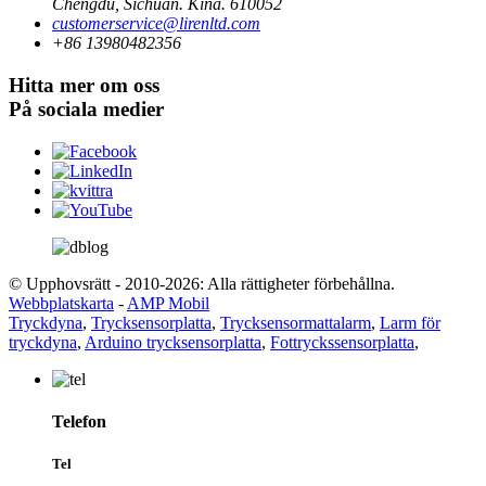
Chengdu, Sichuan. Kina. 610052
customerservice@lirenltd.com
+86 13980482356
Hitta mer om oss
På sociala medier
© Upphovsrätt - 2010-2026: Alla rättigheter förbehållna.
Webbplatskarta
-
AMP Mobil
Tryckdyna
,
Trycksensorplatta
,
Trycksensormattalarm
,
Larm för
tryckdyna
,
Arduino trycksensorplatta
,
Fottryckssensorplatta
,
Telefon
Tel