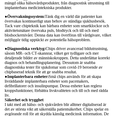
mängd olika hälsovårdsprodukter, från diagnostisk utrustning till
implanterbara medicintekniska produkter.
●Övervakningssystem:
Tänk dig en värld där patienter kan
övervakas kontinuerligt utan behov av ständiga sjukhusbesök.
Tack vare chipteknik kan bärbara enheter som smartklockor och
aktivitetsmätare övervaka puls, blodtryck och till och med
blodsockernivåer. Denna data kan överföras till vårdgivare, vilket
möjliggör tidig upptäckt av potentiella hälsoproblem.
●Diagnostiska verktyg:
Chips driver avancerad bildutrustning,
såsom MR- och CT-skannrar, vilket ger tydligare och mer
detaljerade bilder av människokroppen. Detta underlättar korrekt
diagnos och behandlingsplanering. Dessutom är snabba
diagnostiska tester för sjukdomar som covid-19 beroende av
chipbaserad teknik för att ge snabba resultat.
●Implanterbara enheter:
Små chips används för att skapa
livräddande implanterbara enheter som pacemakers,
defibrillatorer och insulinpumpar. Dessa enheter kan reglera
kroppsfunktioner, förbättra livskvaliteten och till och med rädda
liv.
Säkerhet och trygghet
I takt med att hälso- och sjukvården blir alltmer digitaliserad är
det av största vikt att säkerställa patientsäkerhet. Chips spelar en
avgörande roll för att skydda känslig medicinsk information. De