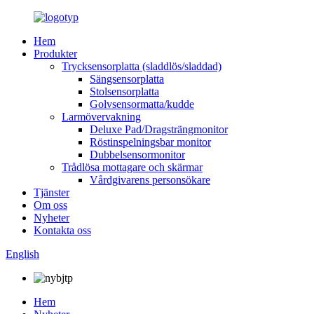
Hem
Produkter
Trycksensorplatta (sladdlös/sladdad)
Sängsensorplatta
Stolsensorplatta
Golvsensormatta/kudde
Larmövervakning
Deluxe Pad/Dragsträngmonitor
Röstinspelningsbar monitor
Dubbelsensormonitor
Trådlösa mottagare och skärmar
Vårdgivarens personsökare
Tjänster
Om oss
Nyheter
Kontakta oss
English
Hem