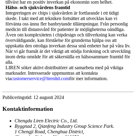
tillväxt har en positiv inverkan på ekonomin som helhet.
Hälso- och sjukvårdens framtid
Integreringen av chips i sjukvården är fortfarande i ett tidigt
skede. I takt med att tekniken fortsätter att utvecklas kan vi
förvänta oss ännu fler banbrytande tillämpningar. Från personlig
medicin till distansvård för patienter är möjligheterna oändliga.
Även om komplexiteten i chipdesign och tillverkning kan verka
överväldigande, kan förståelse för grunderna hjälpa oss att
uppskatta den otroliga inverkan dessa små enheter har på våra liv.
När vi går framåt är det viktigt att stödja forskning och utveckling
inom detta område för att säkerställa en hälsosammare framtid för
alla.
LIREN söker aktivt distributörer att samarbeta med på viktiga
marknader. Intresserade uppmuntras att kontakta
via
customerservice@lirenltd.com
för mer information.
Publiceringstid: 12 augusti 2024
Kontaktinformation
Chengdu Liren Electric Co., Ltd.
Byggnad 2, Qianfeng Industry Group Science Park.
1 Chengji Road, Chenghua District,